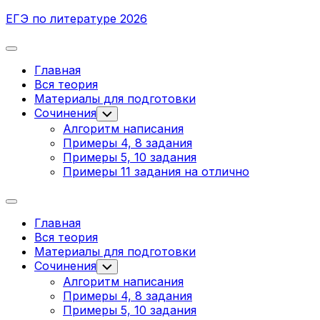
Перейти
ЕГЭ по литературе 2026
к
содержанию
Развернуть
меню
Главная
Вся теория
Родительская
Материалы для подготовки
текущая
Сочинения
Переключатель
дочернего
страница
Алгоритм написания
меню
Примеры 4, 8 задания
Примеры 5, 10 задания
Примеры 11 задания на отлично
Развернуть
меню
Главная
Вся теория
Родительская
Материалы для подготовки
текущая
Сочинения
Переключатель
дочернего
страница
Алгоритм написания
меню
Примеры 4, 8 задания
Примеры 5, 10 задания