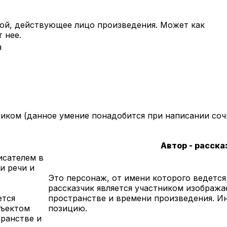
рой, действующее лицо произведения. Может как
 нее.
я
иком (данное умение понадобится при написании сочин
Автор - расска
исателем в
и речи и
Это персонаж, от имени которого ведется
рассказчик является участником изобража
ется
пространстве и времени произведения. И
бъектом
позицию.
транстве и