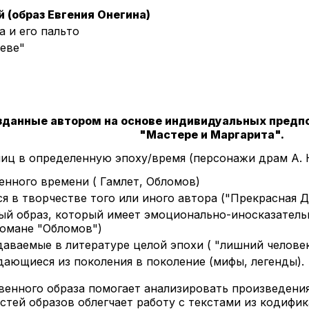
 (образ Евгения Онегина)
 и его пальто
реве"
зданные автором на основе индивидуальных предпо
"Мастере и Маргарита".
иц в определенную эпоху/время (персонажи драм А. 
енного времени ( Гамлет, Обломов)
 в творчестве того или иного автора ("Прекрасная Да
й образ, который имеет эмоционально-иносказатель
романе "Обломов")
даваемые в литературе целой эпохи ( "лишний человек
ающиеся из поколения в поколение (мифы, легенды).
венного образа помогает анализировать произведения
стей образов облегчает работу с текстами из кодифик