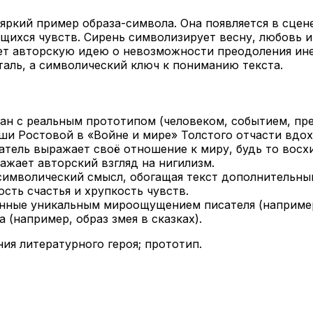
яркий пример образа-символа. Она появляется в сцене
ихся чувств. Сирень символизирует весну, любовь и
ает авторскую идею о невозможности преодоления ин
еталь, а символический ключ к пониманию текста.
зан с реальным прототипом (человеком, событием, пр
аши Ростовой в «Войне и мире» Толстого отчасти вдо
атель выражает своё отношение к миру, будь то восх
ражает авторский взгляд на нигилизм.
символический смысл, обогащая текст дополнительны
ть счастья и хрупкость чувств.
енные уникальным мироощущением писателя (например
 (например, образ змея в сказках).
ия литературного героя; прототип.