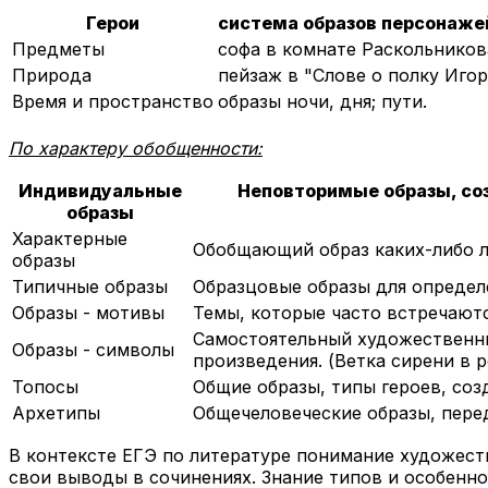
Герои
система образов персонажей
Предметы
софа в комнате Раскольникова
Природа
пейзаж в "Слове о полку Иго
Время и пространство
образы ночи, дня; пути.
По характеру обобщенности:
Индивидуальные
Неповторимые образы, со
образы
Характерные
Обобщающий образ каких-либо л
образы
Типичные образы
Образцовые образы для определ
Образы - мотивы
Темы, которые часто встречаются
Самостоятельный художественны
Образы - символы
произведения. (Ветка сирени в 
Топосы
Общие образы, типы героев, соз
Архетипы
Общечеловеческие образы, перед
В контексте ЕГЭ по литературе понимание художест
свои выводы в сочинениях. Знание типов и особенно