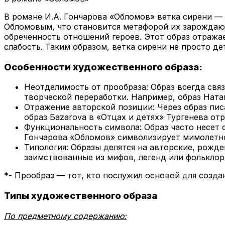
В романе И.А. Гончарова «Обломов» ветка сирени — 
Обломовым, что становится метафорой их зарождающ
обреченность отношений героев. Этот образ отраж
слабость. Таким образом, ветка сирени не просто д
Особенности художественного образа:
Неотделимость от прообраза: Образ всегда свя
творческой переработки. Например, образ Нат
Отражение авторской позиции: Через образ пис
образ Бazarovа в «Отцах и детях» Тургенева от
Функциональность символа: Образ часто несет 
Гончарова «Обломов» символизирует мимолетнос
Типология: Образы делятся на авторские, рожд
заимствованные из мифов, легенд или фольклора
*- Прообраз — тот, кто послужил основой для создан
Типы художественного образа
По предметному содержанию: