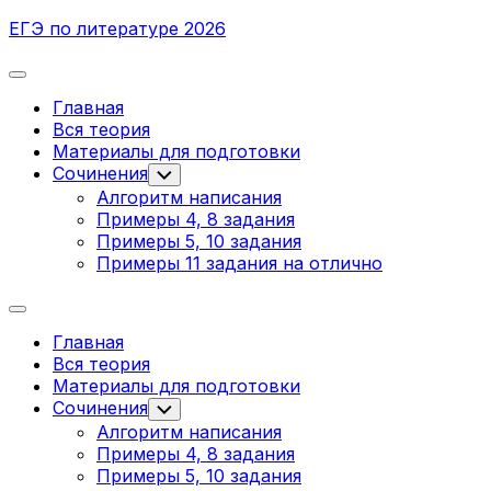
Перейти
ЕГЭ по литературе 2026
к
содержанию
Развернуть
меню
Главная
Вся теория
Родительская
Материалы для подготовки
текущая
Сочинения
Переключатель
дочернего
страница
Алгоритм написания
меню
Примеры 4, 8 задания
Примеры 5, 10 задания
Примеры 11 задания на отлично
Развернуть
меню
Главная
Вся теория
Родительская
Материалы для подготовки
текущая
Сочинения
Переключатель
дочернего
страница
Алгоритм написания
меню
Примеры 4, 8 задания
Примеры 5, 10 задания