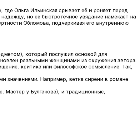
, где Ольга Ильинская срывает её и роняет перед
 надежду, но её быстротечное увядание намекает на
ертности Обломова, подчеркивая его внутреннюю
едметом), который послужил основой для
хновлен реальными женщинами из окружения автора.
ищение, критика или философское осмысление. Так,
ми значениями. Например, ветка сирени в романе
, Мастер у Булгакова), и традиционные,