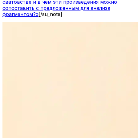
сватовстве и в чём эти произведения можно
сопоставить с предложенным для анализа
фрагментом?»
[/su_note]