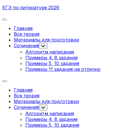
Перейти
ЕГЭ по литературе 2026
к
содержанию
Развернуть
меню
Главная
Вся теория
Материалы для подготовки
Сочинения
Переключатель
дочернего
Алгоритм написания
меню
Примеры 4, 8 задания
Примеры 5, 10 задания
Примеры 11 задания на отлично
Развернуть
меню
Главная
Вся теория
Материалы для подготовки
Сочинения
Переключатель
дочернего
Алгоритм написания
меню
Примеры 4, 8 задания
Примеры 5, 10 задания