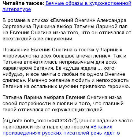
Читайте также:
Вечные образы в художественной
литературе
В романе в стихах «Евгений Онегин» Александра
Сергеевича Пушкина выбор Татьяны Лариной пал
на Евгения Онегина из-за того, что он отличался от
всех людей в её окружении.
Появление Евгения Онегина в гостях у Лариных
«произвело на всех большое впечатление». Так и
Татьяна впечатлилась непривычным для всех
характером Евгения. Её «душа ждала … кого-
нибудь», и все мечты о любви «в одном Онегине
слились». Именно желание любить и непохожесть
Евгения на остальных мужчин привлекло героиню.
Татьяна Ларина выбрала Евгения Онегина из-за
своей потребности в любви и того, что главный
герой отличался от окружающих людей.
[su_note note_color=»#f3f375″]Данное задание часто
преподносится в паре с вопросом
«В каких
произведениях русских писателей речь идёт о