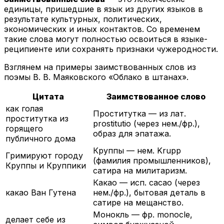
единицы, пришедшие в язык из других языков в
результате культурных, политических,
экономических и иных контактов. Со временем
такие слова могут полностью освоиться в языке-
реципиенте или сохранять признаки чужеродности.
Взглянем на примеры заимствованных слов из
поэмы В. В. Маяковского «Облако в штанах».
Цитата
Заимствованное слово
как голая
Проститутка — из лат.
проститутка из
prostitutio (через нем./фр.),
горящего
образ для эпатажа.
публичного дома
Круппы — нем. Krupp
Гримируют городу
(фамилия промышленников),
Круппы и Круппики
сатира на милитаризм.
Какао — исп. cacao (через
какао Ван Гутена
нем./фр.), бытовая деталь в
сатире на мещанство.
Монокль — фр. monocle,
делает себе из