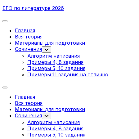
Перейти
ЕГЭ по литературе 2026
к
содержанию
Развернуть
меню
Главная
Вся теория
Родительская
Материалы для подготовки
текущая
Сочинения
Переключатель
дочернего
страница
Алгоритм написания
меню
Примеры 4, 8 задания
Примеры 5, 10 задания
Примеры 11 задания на отлично
Развернуть
меню
Главная
Вся теория
Родительская
Материалы для подготовки
текущая
Сочинения
Переключатель
дочернего
страница
Алгоритм написания
меню
Примеры 4, 8 задания
Примеры 5, 10 задания