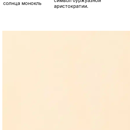
символ буржуазной
солнца монокль
аристократии.