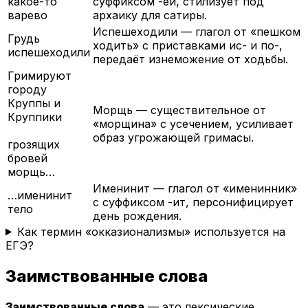
какое-то
суффиксом -ей, стилизует под
варево
архаику для сатиры.
Испешеходили — глагол от «пешком
Грудь
ходить» с приставками ис- и по-,
испешеходили
передаёт изнеможение от ходьбы.
Гримируют
городу
Круппы и
Морщь — существительное от
Круппики
«морщина» с усечением, усиливает
образ угрожающей гримасы.
грозящих
бровей
морщь…
Именинит — глагол от «именинник»
…именинит
с суффиксом -ит, персонифицирует
тело
день рождения.
Как термин «окказионализмы» используется на
ЕГЭ?
Заимствованные слова
Заимствованные слова
— это лексические