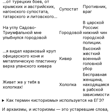
…от турецких боев, от
крымских и австрийских,
Противник,
Супостат
нагонского супостата,
враг
татарского и литовского…
В царской
На углу Садово-
России:
Триумфальной мне
Городовой
нижний чин
улыбнулся городовой
городской
полиции.
Высокий
…я видел караковый круп
жёсткий
офицерского коня и
Кивер
военный
металлическую пластинку
головной
верха уланского кивера
убор
Бесправная
женщина,
Живет же у тебя в
Холопка
находящаяся
холопках!
в рабской
зависимости
Как термин «историзмы» используется на ЕГЭ?
И архаизмы, и историзмы — это устаревшие слова,