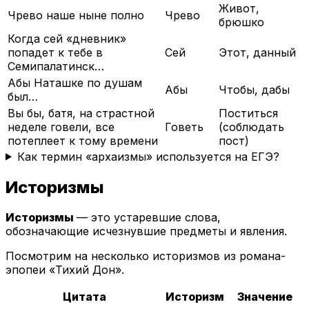
Живот,
Чрево наше ныне полно
Чрево
брюшко
Когда сей «дневник»
попадет к тебе в
Сей
Этот, данный
Семипалатинск…
Абы Наташке по душам
Абы
Чтобы, дабы
был…
Вы бы, батя, на страстной
Поститься
неделе говели, все
Говеть
(соблюдать
потеплеет к тому времени
пост)
Как термин «архаизмы» используется на ЕГЭ?
Историзмы
Историзмы
— это устаревшие слова,
обозначающие исчезнувшие предметы и явления.
Посмотрим на несколько историзмов из романа-
эпопеи «Тихий Дон».
Цитата
Историзм
Значение