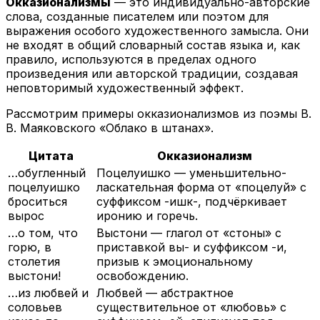
Окказионализмы
— это индивидуально-авторские
слова, созданные писателем или поэтом для
выражения особого художественного замысла. Они
не входят в общий словарный состав языка и, как
правило, используются в пределах одного
произведения или авторской традиции, создавая
неповторимый художественный эффект.
Рассмотрим примеры окказионализмов из поэмы В.
В. Маяковского «Облако в штанах».
Цитата
Окказионализм
…обугленный
Поцелуишко — уменьшительно-
поцелуишко
ласкательная форма от «поцелуй» с
броситься
суффиксом -ишк-, подчёркивает
вырос
иронию и горечь.
…о том, что
Выстони — глагол от «стоны» с
горю, в
приставкой вы- и суффиксом -и,
столетия
призыв к эмоциональному
выстони!
освобождению.
…из любвей и
Любвей — абстрактное
соловьев
существительное от «любовь» с