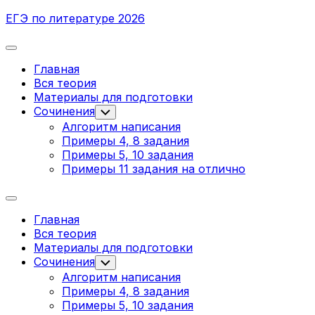
Перейти
ЕГЭ по литературе 2026
к
содержанию
Развернуть
меню
Главная
Вся теория
Родительская
Материалы для подготовки
текущая
Сочинения
Переключатель
дочернего
страница
Алгоритм написания
меню
Примеры 4, 8 задания
Примеры 5, 10 задания
Примеры 11 задания на отлично
Развернуть
меню
Главная
Вся теория
Родительская
Материалы для подготовки
текущая
Сочинения
Переключатель
дочернего
страница
Алгоритм написания
меню
Примеры 4, 8 задания
Примеры 5, 10 задания