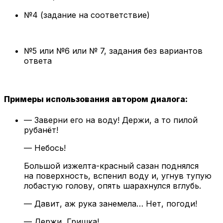
№4 (задание на соответствие)
№5 или №6 или № 7, задания без вариантов
ответа
П
риме
ры
использования автором диалога:
— Заверни его на воду! Держи, а то пилой
рубанёт!
— Небось!
Большой изжелта-красный сазан поднялся
на поверхность, вспенил воду и, угнув тупую
лобастую голову, опять шарахнулся вглубь.
— Давит, аж рука занемела… Нет, погоди!
— Держи, Гришка!