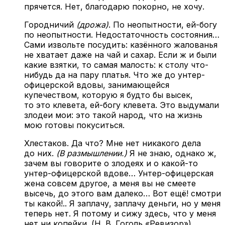
прячется. Нет, благодарю покорно, не хочу.
Городничий
(дрожа)
. По неопытности, ей-богу
по неопытности. Недостаточность состояния…
Сами извольте посудить: казённого жалованья
не хватает даже на чай и сахар. Если ж и были
какие взятки, то самая малость: к столу что-
нибудь да на пару платья. Что же до унтер-
офицерской вдовы, занимающейся
купечеством, которую я будто бы высек,
то это клевета, ей-богу клевета. Это выдумали
злодеи мои: это такой народ, что на жизнь
мою готовы покуситься.
Хлестаков. Да что? Мне нет никакого дела
до них.
(В размышлении.)
Я не знаю, однако ж,
зачем вы говорите о злодеях и о какой-то
унтер-офицерской вдове… Унтер-офицерская
жена совсем другое, а меня вы не смеете
высечь, до этого вам далеко… Вот ещё! смотри
ты какой!.. Я заплачу, заплачу деньги, но у меня
теперь нет. Я потому и сижу здесь, что у меня
нет ни копейки. (Н. В. Гоголь «Ревизор»)