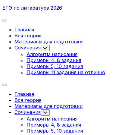
Перейти
ЕГЭ по литературе 2026
к
содержанию
Развернуть
меню
Главная
Вся теория
Текущая
Материалы для подготовки
страница:
Сочинения
Переключатель
дочернего
Алгоритм написания
меню
Примеры 4, 8 задания
Примеры 5, 10 задания
Примеры 11 задания на отлично
Развернуть
меню
Главная
Вся теория
Текущая
Материалы для подготовки
страница:
Сочинения
Переключатель
дочернего
Алгоритм написания
меню
Примеры 4, 8 задания
Примеры 5, 10 задания